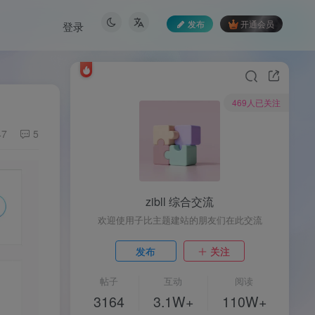
发布
开通会员
登录
469人已关注
47
5
zibll 综合交流
欢迎使用子比主题建站的朋友们在此交流
发布
关注
帖子
互动
阅读
3164
3.1W+
110W+