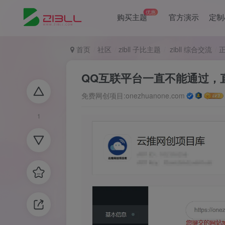
优惠
购买主题
官方演示
定制
首页
社区
zibll 子比主题
zibll 综合交流
QQ互联平台一直不能通过，
免费网创项目:onezhuanone.com
1