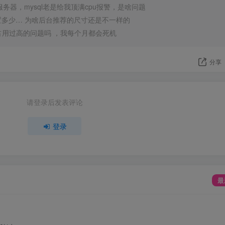
服务器，mysql老是给我顶满cpu报警，是啥问题
多少… 为啥后台推荐的尺寸还是不一样的
pm占用过高的问题吗 ，我每个月都会死机
分享
请登录后发表评论
登录
最