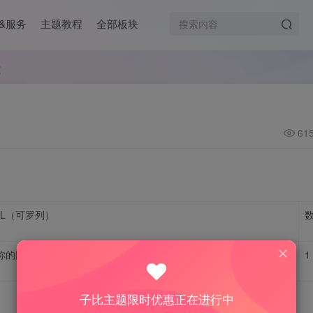
&服务
主题教程
全部板块
文
61
RL（可罗列）
的网址带https或http）/wp-json/wp/v2/users
1
子比主题限时优惠正在进行中