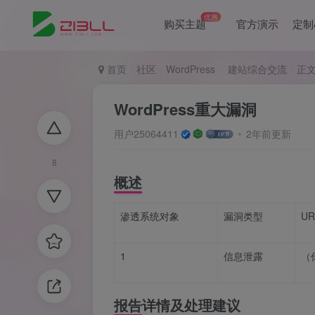
优惠
购买主题
官方演示
定制
首页
社区
WordPress
建站综合交流
正
WordPress重大漏洞
用户25064411
2年前更新
8
概述
渗透系统对象
漏洞类型
U
1
信息泄露
（你
报告详情及处理建议