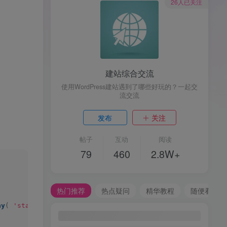
26人已关注
建站综合交流
使用WordPress建站遇到了哪些好玩的？一起交
流交流
发布
关注
帖子
互动
阅读
79
460
2.8W+
热门推荐
热点疑问
精华教程
随便看看
ay
(
'status'
 =
>
 401 
)
)
;