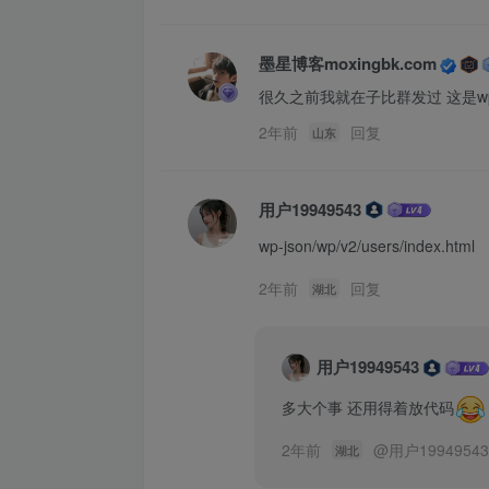
墨星博客moxingbk.com
很久之前我就在子比群发过 这是w
2年前
回复
山东
用户19949543
wp-json/wp/v2/users/index.ht
2年前
回复
湖北
用户19949543
多大个事 还用得着放代码
2年前
@
用户1994954
湖北