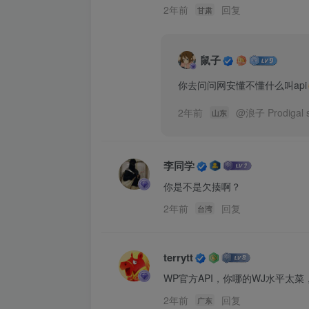
2年前
回复
甘肃
鼠子
你去问问网安懂不懂什么叫api
2年前
@
浪子 Prodigal 
山东
李同学
你是不是欠揍啊？
2年前
回复
台湾
terrytt
WP官方API，你哪的WJ水平太菜
2年前
回复
广东