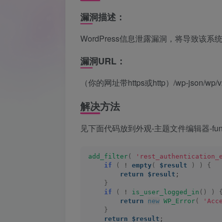
漏洞描述：
WordPress信息泄露漏洞，将导致
漏洞URL：
（你的网址带https或http）/wp-json/wp/v2
解决方法
见下面代码放到外观-主题文件编辑器-functi
add_filter
(
'rest_authentication_
if
(
 ! 
empty
(
$result
)
)
{
return
$result
;
}
if
(
 ! 
is_user_logged_in
()
)
return
new
WP_Error
(
'Acc
}
return
$result
;