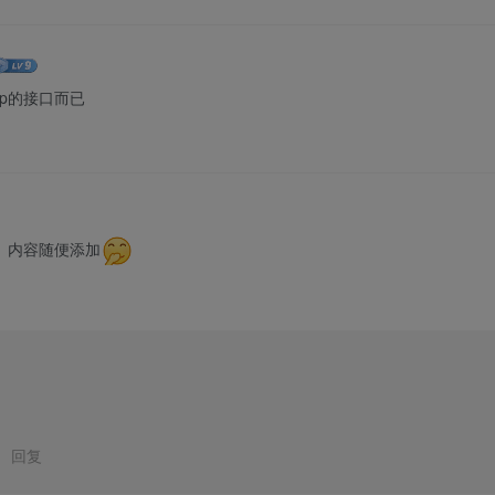
p的接口而已
ml     内容随便添加
3
回复