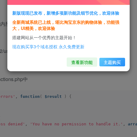
新版现现已发布，新增多项新功能及细节优化，欢迎体验
全新商城系统已上线，堪比淘宝京东的购物体验，功能强
该系统内所有的用户信息泄露，并且会泄露相关个人的敏感信息。
大，UI精美，欢迎体验
搭建网站从一个优秀的主题开始！
现在购买享3个域名授权 永久免费更新
/users
查看新功能
主题购买
ons.php中
errors'
, 
function
(
$result
)
{
{
ess denied'
, 
'You have no permission to handle it.'
, 
arr