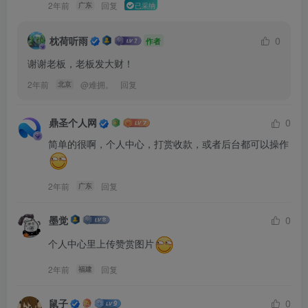
2年前
回复
广东
已采纳
枕荷听雨
0
作者
谢谢老板，老板发大财！
2年前
@
难拥。
回复
北京
鼎圣个人网
0
简单的很啊，个人中心，打赏收款，或者后台都可以操作
2年前
回复
广东
墨觉
0
个人中心里上传赞赏图片
2年前
回复
福建
鼠子
0