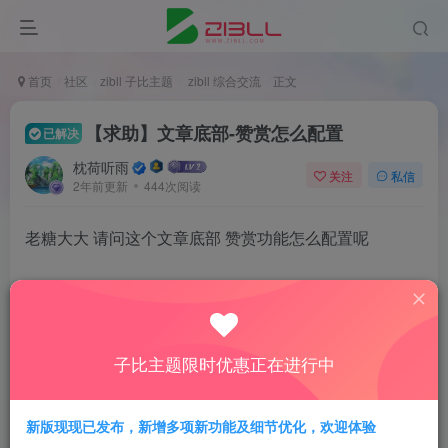
首页
社区
zibll 子比主题
zibll 综合交流
正文
【求助】文章底部-赞赏怎么配置
已解决
枕荷听雨
关注
私信
2年前更新
444次阅读
老糖大大 请问这个文章底部 赞赏功能怎么配置呢
https://www. zibll .top/580.html
子比主题限时优惠正在进行中
新版现现已发布，新增多项新功能及细节优化，欢迎体验