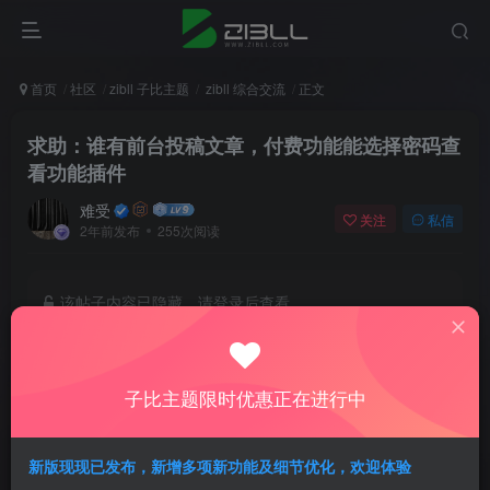
首页
社区
zibll 子比主题
zibll 综合交流
正文
求助：谁有前台投稿文章，付费功能能选择密码查
看功能插件
难受
关注
私信
2年前发布
255次阅读
该帖子内容已隐藏，请登录后查看
登录后继续查看
子比主题限时优惠正在进行中
登录
新版现现已发布，新增多项新功能及细节优化，欢迎体验