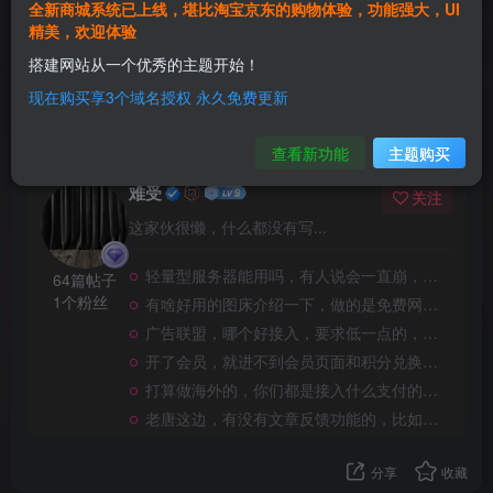
全新商城系统已上线，堪比淘宝京东的购物体验，功能强大，UI
这个新功能真不错
精美，欢迎体验
搭建网站从一个优秀的主题开始！
评分
现在购买享3个域名授权 永久免费更新
欢迎为Ta评分
查看新功能
主题购买
难受
关注
这家伙很懒，什么都没有写...
轻量型服务器能用吗，有人说会一直崩，进不去网站，有大神说一下吗
64篇帖子
1个粉丝
有啥好用的图床介绍一下，做的是免费网站，有点吃不消了
广告联盟，哪个好接入，要求低一点的，大神推荐一下
开了会员，就进不到会员页面和积分兑换会员了，有解决方案吗
打算做海外的，你们都是接入什么支付的，我这边是做短剧的，国内太卷了
老唐这边，有没有文章反馈功能的，比如一些网盘链接失效了，用户可以反馈给作者知道
分享
收藏