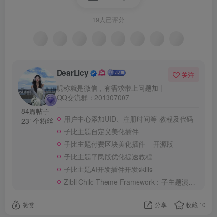
19人已评分
DearLicy
关注
昵称就是微信，有需求带上问题加 |
QQ交流群：201307007
84篇帖子
用户中心添加UID、注册时间等-教程及代码
231个粉丝
子比主题自定义美化插件
子比主题付费区块美化插件 – 开源版
子比主题平民版优化提速教程
子比主题AI开发插件开发skills
子比主题官网首页布局使用的大概就是这些小工具，我
Zibll Child Theme Framework：子主题演示框架
放在了顶部全宽度，你们可以按照自己的想法使用自定
赞赏
分享
收藏
10
义HTML配合子比主题的
、
、
文章列表
多栏目文章
文章