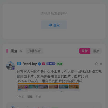
等小工具获取文章内容
mini
请登录后发表评论
设置好符合自己想法的
，就可以实现
不同类型的
分类id
资源使用不同的首页
，例如我
这个
登录
子比主题美化
分类id
，我就将这个页面
调用文章的小工具
都设置
是1
分类id
为1，原理十分的简单，每个人都可以搭配出和别人不一
样的风格
回复
只看作者
最新
最热
5
DearLicy
0
作者
经常有人问这个是什么小工具，今天统一回答Zibll 图文视
频封面卡片，如果你要用老唐的图片，图片比例
35%-40%左右，用自己的图片比例自己调试
2年前
回复
福建