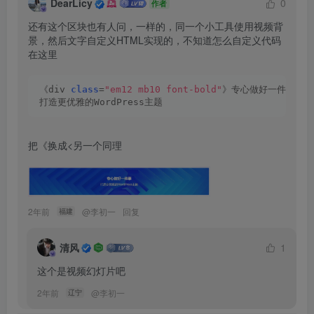
DearLicy
0
作者
还有这个区块也有人问，一样的，同一个小工具使用视频背
景，然后文字自定义HTML实现的，不知道怎么自定义代码
在这里

《div 
class
=
"em12 mb10 font-bold"
》专心做好一件事《/d
打造更优雅的WordPress主题
把《换成<另一个同理

2年前
@
李初一
回复
福建
清风
1
这个是视频幻灯片吧
2年前
@
李初一
辽宁