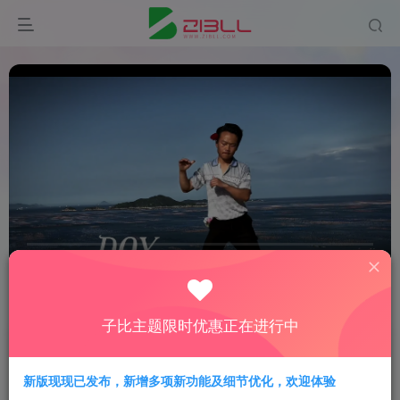
0:00
/
00:13
speed
首页
社区
zibll 子比主题
zibll 教程分享
正文
子比主题限时优惠正在进行中
子比主题进阶教程 – 页面篇
精
新版现现已发布，新增多项新功能及细节优化，欢迎体验
DearLicy
关注
私信
2年前更新
2721次阅读