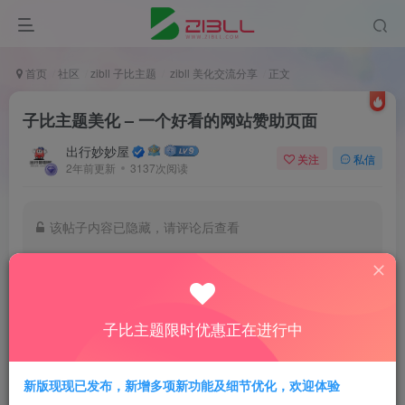
首页
社区
zibll 子比主题
zibll 美化交流分享
正文
子比主题美化 – 一个好看的网站赞助页面
出行妙妙屋
关注
私信
2年前更新
3137次阅读
该帖子内容已隐藏，请评论后查看
登录后继续评论
登录
子比主题限时优惠正在进行中
赞助页面来源于
子比论坛
，此版本为修改版
新版现现已发布，新增多项新功能及细节优化，欢迎体验