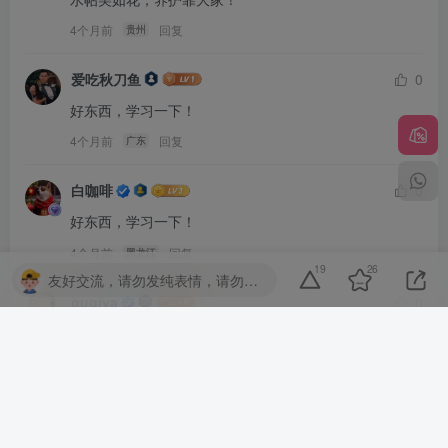
4个月前
回复
贵州
爱吃秋刀鱼
0
好东西，学习一下！
4个月前
回复
广东
白咖啡
0
好东西，学习一下！
4个月前
回复
黑龙江
19
26
友好交流，请勿发纯表情，请勿灌水，违者封号喔
guqiya
0
水帖美如花，养护靠大家！
4个月前
回复
广东
a3296230540
0
路过一下，我只是来打酱油的！