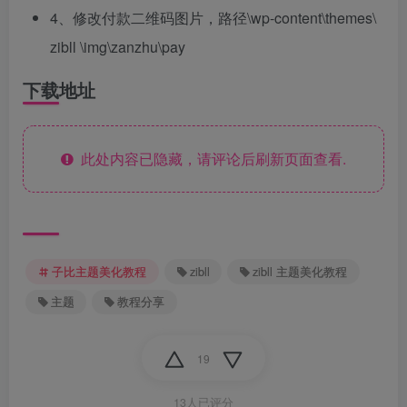
4、修改付款二维码图片，路径\wp-content\themes\
zibll \img\zanzhu\pay
下载地址
此处内容已隐藏，请评论后刷新页面查看.
子比主题美化教程
zibll
zibll 主题美化教程
主题
教程分享
19
13人已评分