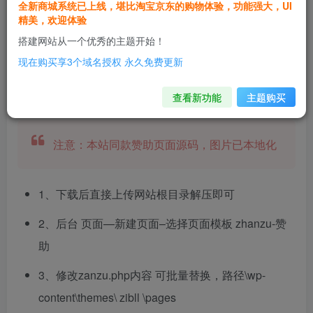
（图片本地化）
全新商城系统已上线，堪比淘宝京东的购物体验，功能强大，UI
精美，欢迎体验
本站赞助页面：
点击查看
搭建网站从一个优秀的主题开始！
现在购买享3个域名授权 永久免费更新
教程
查看新功能
主题购买
注意：本站同款赞助页面源码，图片已本地化
1、下载后直接上传网站根目录解压即可
2、后台 页面—新建页面–选择页面模板 zhanzu-赞
助
3、修改zanzu.php内容 可批量替换，路径\wp-
content\themes\ zibll \pages