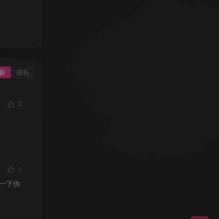
新
最热
0
1
一下伪