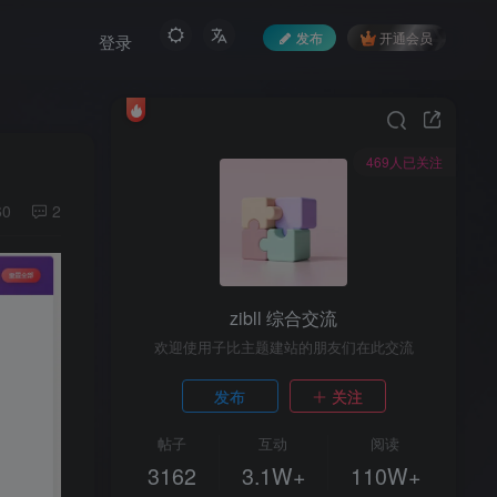
发布
开通会员
登录
469人已关注
60
2
zibll 综合交流
欢迎使用子比主题建站的朋友们在此交流
发布
关注
帖子
互动
阅读
3162
3.1W+
110W+