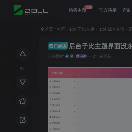
优惠
购买主题
官方演示
定制
首页
社区
zibll 子比主题
zibll 综合交流
后台子比主题界面没
已解决
三杯即醉
2年前更新
评分