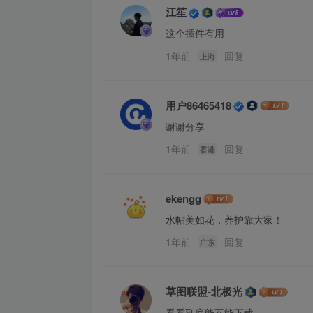
江笙
这个插件有用
1年前
回复
上海
用户86465418
谢谢分享
1年前
回复
香港
ekengg
水帖美如花，养护靠大家！
1年前
回复
广东
草图联盟-北极光
看看到底能不能下载