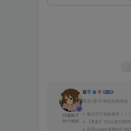
鼠子
周/苏/墨/于/韩总狂热黑粉
曝光可汗采集插件！！
35篇帖子
20个粉丝
【更新】123云盘对接Wor
利用uniapp将网站打包(