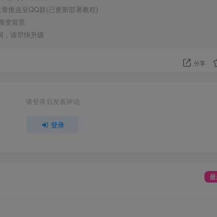
s文章推送至QQ群(已更新部署教程)
态渐变背景
重漏洞，请尽快升级
分享
请登录后发表评论
登录
最