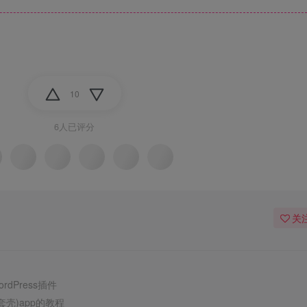
10
6人已评分
关
！
dPress插件
套壳)app的教程