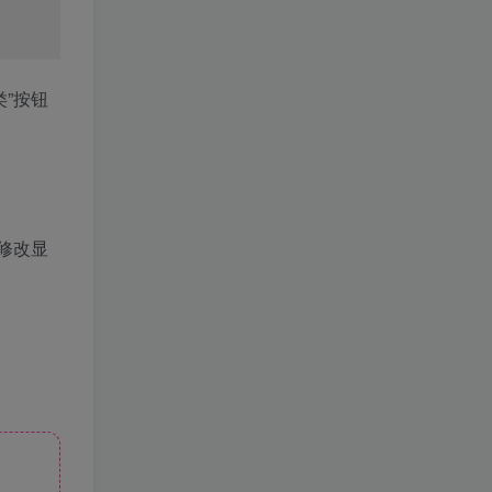
”按钮
，修改显