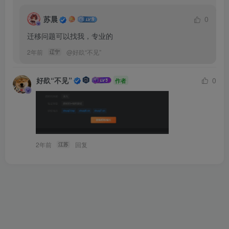
苏晨
0
迁移问题可以找我，专业的
2年前
@
好镹“不见”
辽宁
好镹“不见”
0
作者
2年前
回复
江苏