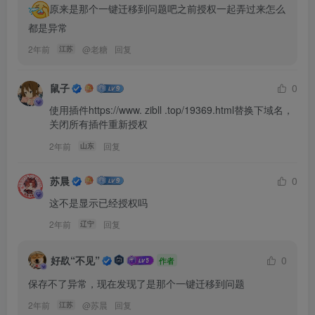
原来是那个一键迁移到问题吧之前授权一起弄过来怎么
都是异常
2年前
@
老糖
回复
江苏
鼠子
0
使用插件https://www. zibll .top/19369.html替换下域名，
关闭所有插件重新授权
2年前
回复
山东
苏晨
0
这不是显示已经授权吗
2年前
回复
辽宁
好镹“不见”
0
作者
保存不了异常，现在发现了是那个一键迁移到问题
2年前
@
苏晨
回复
江苏