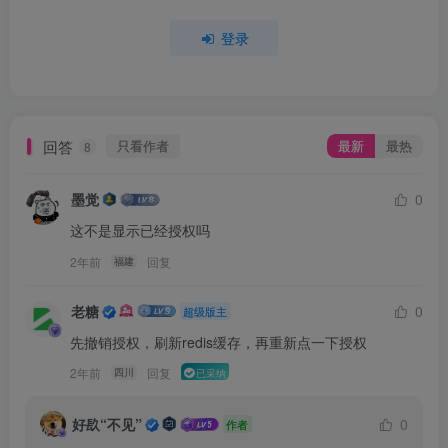
登录
回答
只看作者
最新
最热
8
墨觉
0
这不是显示已经授权吗
2年前
回复
福建
老糖
0
超级版主
先撤销授权，刷新redis缓存，再重新点一下授权
2年前
回复
四川
已采纳
好镹“不见”
0
作者