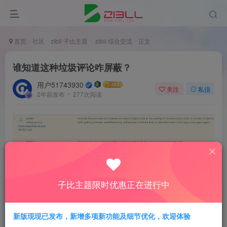
首页
社区
zibll 子比主题
zibll 综合交流
正文
谁知道这种垃圾评论咋屏蔽？
用户51743930
关注
私信
2年前发布
277次阅读
子比主题限时优惠正在进行中
新版现现已发布，新增多项新功能及细节优化，欢迎体验
评分