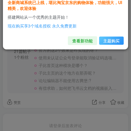
全新商城系统已上线，堪比淘宝京东的购物体验，功能强大，UI
精美，欢迎体验
欢迎为Ta评分
搭建网站从一个优秀的主题开始！
现在购买享3个域名授权 永久免费更新
用户51743930
关注
这家伙很懒，什么都没有写...
查看新功能
主题购买
官方的这2个效果是咋实现的呀？
21篇帖子
1个粉丝
使用未认证公众号登录能取消验证码选项吗？
子比首页这种模块是哪个？
子比主页的这个地方在那弄呢？
论坛编辑器不能使用古腾堡:?
有偿求助，如何把飞书云文档的视频嵌入子比页面~
赞赏
分享
收藏
请登录后发表评论