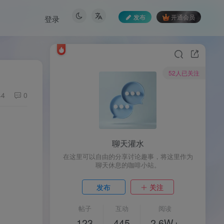
发布
开通会员
登录
52人已关注
44
0
聊天灌水
在这里可以自由的分享讨论趣事，将这里作为
聊天休息的咖啡小站。
发布
关注
帖子
互动
阅读
123
445
2.6W+