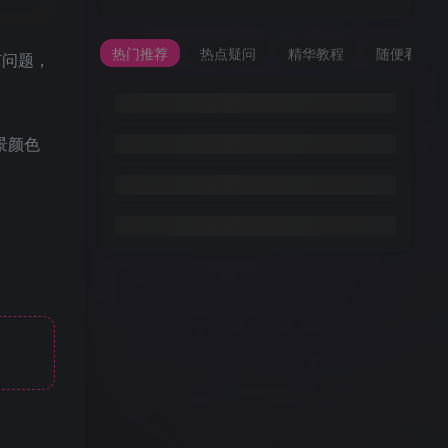
热门推荐
热点疑问
精华教程
随便看看
有问题，
景颜色