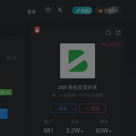
发布
开通会员
登录
746人已关注
7
19
zibll 美化交流分享
已售 40
来，一起美化一下子比主题吧
发布
关注
帖子
互动
阅读
681
3.2W+
63W+