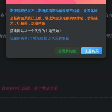
新版现现已发布，新增多项新功能及细节优化，欢迎体验
的春节日期（每年都得手动设置一下春节日期，不然计算春节会
全新商城系统已上线，堪比淘宝京东的购物体验，功能强
大，UI精美，欢迎体验
搭建网站从一个优秀的主题开始！
动切换模式的网站来说可能不太友好，单模式的可以自行修改背
现在购买享3个域名授权 永久免费更新
查看新功能
主题购买
此处内容已隐藏，请付费后查看