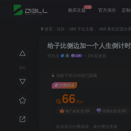
优惠
购买主题
官方演示
定制
首页
社区
zibll 子比主题
zibll 美化交流分
给子比侧边加一个人生倒计时
书先生
3年前更新
评分
该帖子部分内容已隐藏
付费阅读
66
积分
59
52
推广会员
代理会员
此内容为付费阅读，请付费后查看