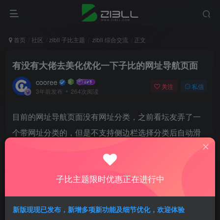
首页
社区
zibll 子比主题
zibll 综合交流
正文
有没有大佬去美化优化一下子比的网址导航页面
cooree
关注
私信
3年前发布
264次阅读
目前的网址导航页面没有网址分类，之前看坛友弄了一
个带网址分类的，但是不支持侧边栏选择分类后自动滑
动过去（就像文章目录树小工具一样）
有没有大佬搞一个出来？
子比主题限时优惠正在进行中
新版现现已发布，新增多项新功能及细节优化，欢迎体验
评分