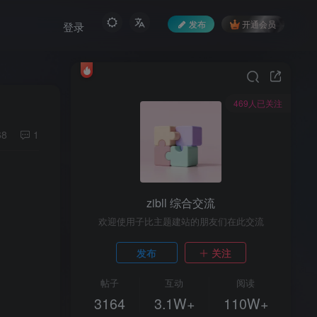
发布
开通会员
登录
469人已关注
68
1
zibll 综合交流
欢迎使用子比主题建站的朋友们在此交流
发布
关注
帖子
互动
阅读
3164
3.1W+
110W+