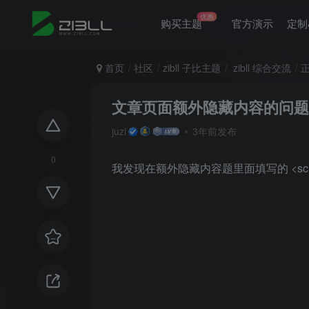
优惠
购买主题
官方演示
定制
首页
社区
zibll 子比主题
zibll 综合交流
文章页面额外隐藏内容的问题
juzi
3年前发布
0
我发现在额外隐藏内容题里面填写的 <sc