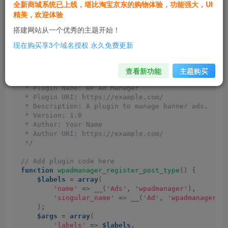
下架状态
全新商城系统已上线，堪比淘宝京东的购物体验，功能强大，UI
精美，欢迎体验
搭建网站从一个优秀的主题开始！
他的代码：
现在购买享3个域名授权 永久免费更新
查看新功能
主题购买
<
?php
/**
 * Plugin Name: WP Ad Manager
 * Plugin URI: https://example.com/
 * Description: A plugin to manage banner ads.
 * Version: 1.0
 * Author: Your Name
 * Author URI: https://example.com/
 */
// Add plugin code here
function
wpadmanager_register_post_type
()
{
$labels
 = 
array
(
'name'
 =
>
__
(
'Ads'
, 
'wpadmanager'
)
,
'singular_name'
 =
>
__
(
'Ad'
, 
'wpadmanager'
)
)
;
$args
 = 
array
(
'labels'
 =
>
$labels
,