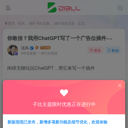
首页
社区
zibll 子比主题
zibll 综合交流
正文
你敢信？我用ChatGPT写了一个广告位插件~~
清风
关注
私信
3年前更新
807次阅读
闲得无聊玩玩ChatGPT，用它来写一个插件
我的需求是：
他可以在wordpress文章中显示横幅图片广
子比主题限时优惠正在进行中
告，我可以在后台管理广告内容和设置允许被
展现次数额度，当额度为0的广告将自动变为
新版现现已发布，新增多项新功能及细节优化，欢迎体验