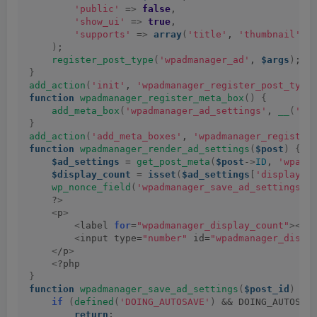
'public'
 =
>
false
,
'show_ui'
 =
>
true
,
'supports'
 =
>
array
(
'title'
, 
'thumbnail'
)
,
)
;
register_post_type
(
'wpadmanager_ad'
, 
$args
)
;
}
add_action
(
'init'
, 
'wpadmanager_register_post_type
function
wpadmanager_register_meta_box
()
{
add_meta_box
(
'wpadmanager_ad_settings'
, 
__
(
'Ad
}
add_action
(
'add_meta_boxes'
, 
'wpadmanager_register
function
wpadmanager_render_ad_settings
(
$post
)
{
$ad_settings
 = 
get_post_meta
(
$post
-
>
ID
, 
'wpadm
$display_count
 = 
isset
(
$ad_settings
[
'display_c
wp_nonce_field
(
'wpadmanager_save_ad_settings'
,
    ?
>
<
p
>
<
label 
for
=
"wpadmanager_display_count"
><
?p
<
input type=
"number"
 id=
"wpadmanager_displ
<
/p
>
<
?php
}
function
wpadmanager_save_ad_settings
(
$post_id
)
{
if
(
defined
(
'DOING_AUTOSAVE'
)
 && DOING_AUTOSAV
return
;