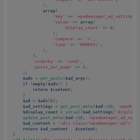
)
,
array
(
'key'
 =
>
'wpadmanager_ad_settings'
'value'
 =
>
array
(
'display_count'
 =
>
 0,
)
,
'compare'
 =
>
'>'
,
'type'
 =
>
'NUMERIC'
,
)
,
)
,
'orderby'
 =
>
'rand'
,
'posts_per_page'
 =
>
 1,
)
;
$ads
 = 
get_posts
(
$ad_args
)
;
if
(
empty
(
$ads
))
{
return
$content
;
}
$ad
 = 
$ads
[
0
]
;
$ad_settings
 = 
get_post_meta
(
$ad
-
>
ID
, 
'wpadman
$display_count
 = 
intval
(
$ad_settings
[
'display_
update_post_meta
(
$ad
-
>
ID
, 
'wpadmanager_ad_sett
$ad_content
 = 
'<div class="wpadmanager-ad">'
 .
return
$ad_content
 . 
$content
;
}