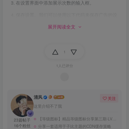
在设置界面中添加展示次数的输入框。
保存设置。我们可以使用以下代码来保存广告的设
置，这个函数将在广告信息保存时自动调用，保存广
展开阅读全文
告的设置。
显示广告。我们可以在文章中显示广告，并控制每个
1
广告的展示次数。
1人已评分
在前端文章页面中插入广告，可以使用以下代码
<
?php 
wpadmanager_insert_ad
(
get_the_content
()
这段代码应该放在文章内容的输出位置，例如可以放
清风
关注
在
函数之后，或者放在文章的某个
the_content()
这里介绍不了我
固定位置。
【等级图标】精品等级图标分享第三期·LV1-LV9等级图标
23篇帖子
16个粉丝
分享一套适用于子比主题的CDN缓存策略
最后，根据您的需求修改和调整插件代码。例如，您