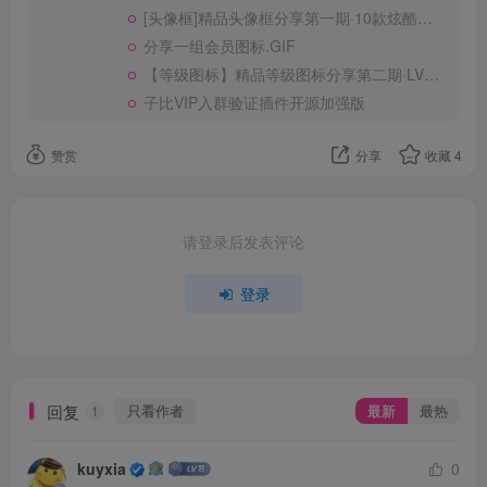
[头像框]精品头像框分享第一期·10款炫酷的GIF动态头像框
可以添加自定义样式或修改广告展示的逻辑。
分享一组会员图标.GIF
【等级图标】精品等级图标分享第二期·LV1-LV6等级图标
需要注意的是，在代码中我们使用了
子比VIP入群验证插件开源加强版
函数来获取广告图片。这
get_the_post_thumbnail()
个函数默认获取 WordPress 中的 “特色图片”，因此你需
赞赏
分享
收藏
4
要在广告位中上传一个图片作为 “特色图片”，才能在文章
页面中展示广告。
请登录后发表评论
登录
回复
只看作者
最新
最热
1
kuyxia
0