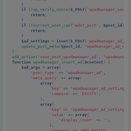
}
if
(
!
wp_verify_nonce
(
$_POST
[
'wpadmanager_save_
return
;
}
if
(
!
current_user_can
(
'edit_post'
, 
$post_id
))
return
;
}
$ad_settings
 = 
isset
(
$_POST
[
'wpadmanager_ad_se
update_post_meta
(
$post_id
, 
'wpadmanager_ad_set
}
add_action
(
'save_post_wpadmanager_ad'
, 
'wpadmanage
function
wpadmanager_insert_ad
(
$content
)
{
$ad_args
 = 
array
(
'post_type'
 =
>
'wpadmanager_ad'
,
'meta_query'
 =
>
array
(
array
(
'key'
 =
>
'wpadmanager_ad_settings'
'compare'
 =
>
'EXISTS'
,
)
,
array
(
'key'
 =
>
'wpadmanager_ad_settings'
'value'
 =
>
array
(
'display_count'
 =
>
''
,
)
,
'compare'
 =
>
'NOT EXISTS'
,