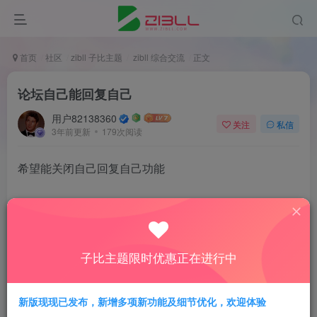
首页
社区
zibll 子比主题
zibll 综合交流
正文
论坛自己能回复自己
用户82138360
关注
私信
3年前更新
179次阅读
希望能关闭自己回复自己功能
评分
子比主题限时优惠正在进行中
欢迎为Ta评分
新版现现已发布，新增多项新功能及细节优化，欢迎体验