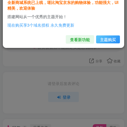
全新商城系统已上线，堪比淘宝京东的购物体验，功能强大，UI
用户82138360
关注
精美，欢迎体验
这家伙很懒，什么都没有写...
搭建网站从一个优秀的主题开始！
现在购买享3个域名授权 永久免费更新
用户私信超过10个，只能看到最新的10条，以前的就看不到了。
5篇帖子
请问怎么隐藏帖子投稿里的“标签”选项，用不到啊
查看新功能
主题购买
求问文章列表怎样显示私信字段
首页设置后不能自定义是怎么回事？
分享
收藏
请登录后发表评论
登录