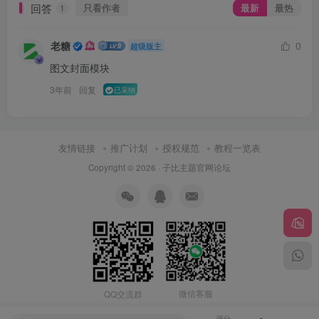
回答
只看作者
最新
最热
1
老糖
0
超级版主
图文封面模块
3年前
回复
已采纳
友情链接
推广计划
授权规范
教程一览表
Copyright © 2026 ·
子比主题官网论坛
微信客服
QQ交流群
评分