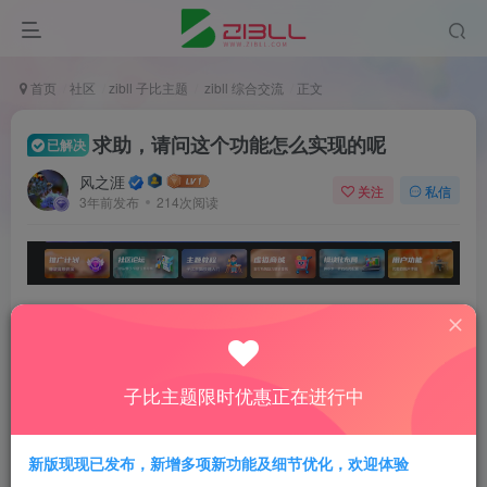
首页
社区
zibll 子比主题
zibll 综合交流
正文
求助，请问这个功能怎么实现的呢
已解决
风之涯
关注
私信
3年前发布
214次阅读
各位老哥好，请问上图的类似按钮跳转的功能是怎么实
现的呢，找了好久都没找到，有老哥知道这个是怎么搞
的嘛
子比主题限时优惠正在进行中
新版现现已发布，新增多项新功能及细节优化，欢迎体验
评分