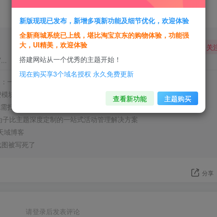
新版现现已发布，新增多项新功能及细节优化，欢迎体验
全新商城系统已上线，堪比淘宝京东的购物体验，功能强
大，UI精美，欢迎体验
关
搭建网站从一个优秀的主题开始！
..
现在购买享3个域名授权 永久免费更新
限制：一种无需扫码的H5支付替代方案
费模块的显示位置，而不再局限于全局设置！
查看新功能
主题购买
付无需扫码支付！解决无H5支付的烦恼。
专为子比主题深度定制的一站式活动管理解决方案
m】天域博客
载图被写死了
分享
请登录后发表评论