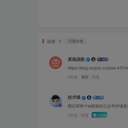
回答
只看作者
3
废柴战歌
https://blog.cccyun.cn/post-470.h
3年前
回复
陕西
技术猿
我记得有个tp框架的公众号对域
3年前
回复
已采纳