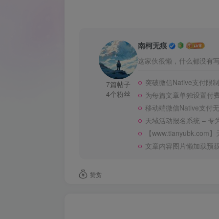
南柯无痕
这家伙很懒，什么都没有写.
突破微信Native支付
7篇帖子
4个粉丝
为每篇文章单独设置付
移动端微信Native支
天域活动报名系统 – 
【www.tianyubk.co
文章内容图片懒加载预
赞赏