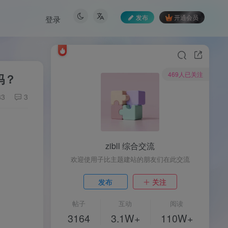
发布
开通会员
登录
469人已关注
吗？
83
3
zibll 综合交流
欢迎使用子比主题建站的朋友们在此交流
发布
关注
帖子
互动
阅读
3164
3.1W+
110W+