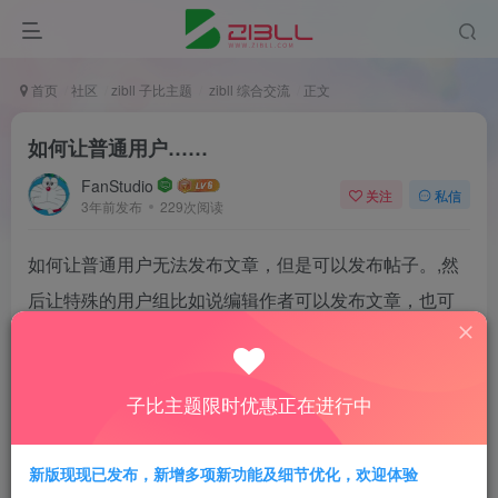
首页
社区
zibll 子比主题
zibll 综合交流
正文
如何让普通用户……
FanStudio
关注
私信
3年前发布
229次阅读
如何让普通用户无法发布文章，但是可以发布帖子。,然
后让特殊的用户组比如说编辑作者可以发布文章，也可
以发布帖子，并且首页有入口
子比主题限时优惠正在进行中
-6
新版现现已发布，新增多项新功能及细节优化，欢迎体验
2人已评分