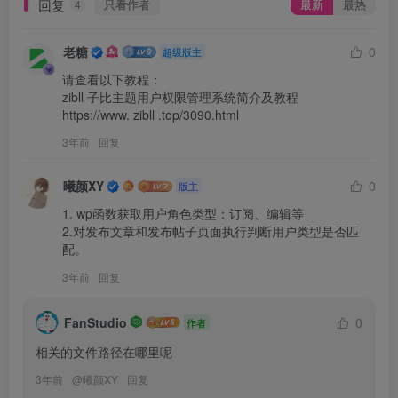
回复
只看作者
最新
最热
4
老糖
0
超级版主
请查看以下教程：

zibll 子比主题用户权限管理系统简介及教程

https://www. zibll .top/3090.html 
3年前
回复
曦颜XY
0
版主
1. wp函数获取用户角色类型：订阅、编辑等

2.对发布文章和发布帖子页面执行判断用户类型是否匹
配。 
3年前
回复
FanStudio
0
作者
相关的文件路径在哪里呢
3年前
@
曦颜XY
回复