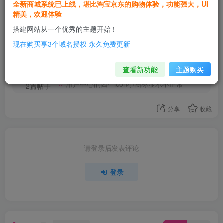
全新商城系统已上线，堪比淘宝京东的购物体验，功能强大，UI
精美，欢迎体验
搭建网站从一个优秀的主题开始！
现在购买享3个域名授权 永久免费更新
FanStudio
关注
这家伙很懒，什么都没有写...
查看新功能
主题购买
用户中心的四个icon小图标显示不正常
2篇帖子
分享
收藏
请登录后发表评论
登录