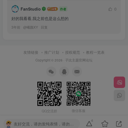
FanStudio
0
作者
好的我看看,我之前也是这么想的
3年前
@
曦颜XY
回复
友情链接
推广计划
授权规范
教程一览表
Copyright © 2026 ·
子比主题官网论坛
微信客服
QQ交流群
-6
友好交流，请勿发纯表情，请勿灌水，违者封号喔