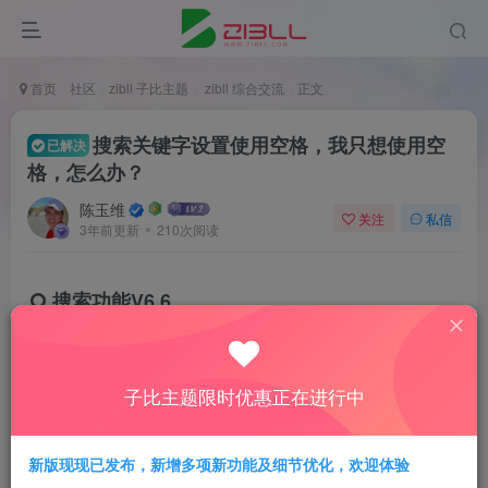
首页
社区
zibll 子比主题
zibll 综合交流
正文
搜索关键字设置使用空格，我只想使用空
已解决
格，怎么办？
陈玉维
关注
私信
3年前更新
210次阅读
搜索功能V6.6
置顶搜索词
子比主题限时优惠正在进行中
在热门搜索中固定的关键词（使用逗号分割，例如：教
程,分享,网络科技&type=forum）
新版现现已发布，新增多项新功能及细节优化，欢迎体验