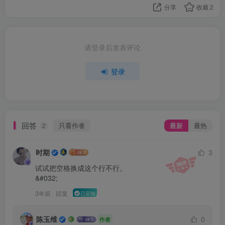
分享
收藏
2
请登录后发表评论
登录
回答
只看作者
最新
最热
2
时期
3
试试把空格换成这个行不行。

&#032; 
3年前
回复
已采纳
陈玉维
0
作者