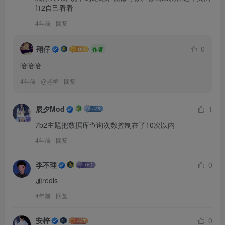
f12自己看看
4年前
回复
翔仔
0
作者
哈哈哈
4年前
@
老糖
回复
辰夕Mod
1
7b2主题把数据库查询次数控制在了10次以内
4年前
回复
李不理
0
加redis
4年前
回复
安梓
0