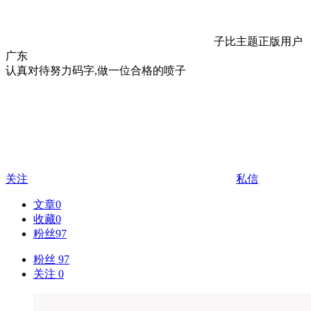
子比主题正版用户
广东
认真对待努力码字,做一位合格的喷子
关注
私信
文章
0
收藏
0
粉丝
97
粉丝 97
关注 0