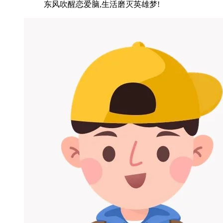
东风吹醒恋爱脑,生活磨灭英雄梦!