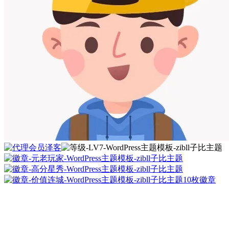
泽客
10枚徽章